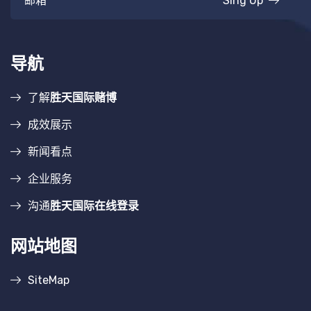
Sing Up
导航
了解
胜天国际赌博
成效展示
新闻看点
企业服务
沟通
胜天国际在线登录
网站地图
SiteMap