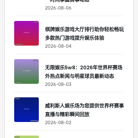
2026-08-06
棋牌娱乐游戏大厅排行助你轻松畅玩
多款热门游戏提升娱乐体验
2026-08-04
无限娱乐5w8：2026年世界杯赛场
外热点新闻与明星球员最新动态
2026-08-03
威利斯人娱乐场为您提供世界杯赛事
直播与精彩瞬间回放
2026-08-02