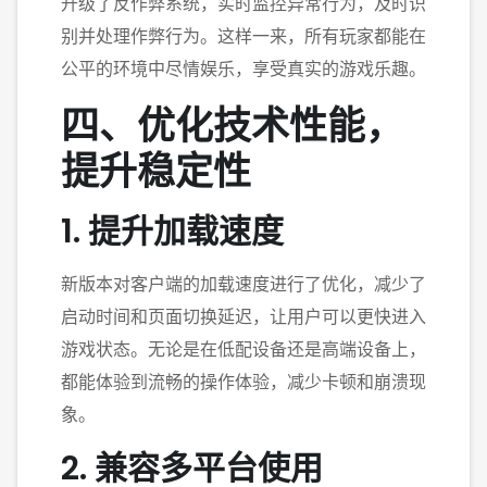
升级了反作弊系统，实时监控异常行为，及时识
别并处理作弊行为。这样一来，所有玩家都能在
公平的环境中尽情娱乐，享受真实的游戏乐趣。
四、优化技术性能，
提升稳定性
1. 提升加载速度
新版本对客户端的加载速度进行了优化，减少了
启动时间和页面切换延迟，让用户可以更快进入
游戏状态。无论是在低配设备还是高端设备上，
都能体验到流畅的操作体验，减少卡顿和崩溃现
象。
2. 兼容多平台使用