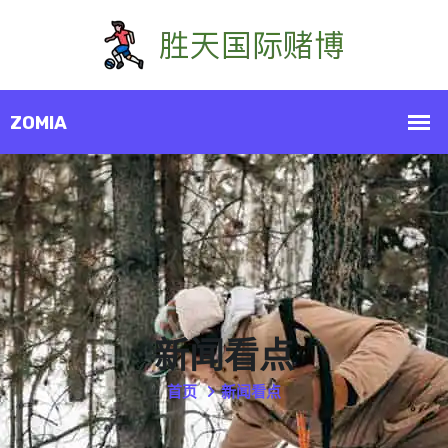
新闻看点
首页
新闻看点