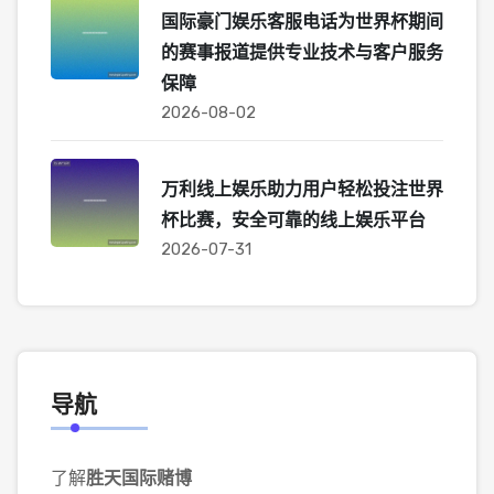
国际豪门娱乐客服电话为世界杯期间
的赛事报道提供专业技术与客户服务
保障
2026-08-02
万利线上娱乐助力用户轻松投注世界
杯比赛，安全可靠的线上娱乐平台
2026-07-31
导航
了解
胜天国际赌博