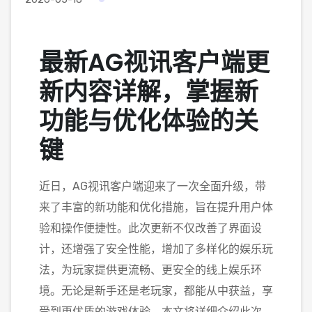
最新AG视讯客户端更
新内容详解，掌握新
功能与优化体验的关
键
近日，AG视讯客户端迎来了一次全面升级，带
来了丰富的新功能和优化措施，旨在提升用户体
验和操作便捷性。此次更新不仅改善了界面设
计，还增强了安全性能，增加了多样化的娱乐玩
法，为玩家提供更流畅、更安全的线上娱乐环
境。无论是新手还是老玩家，都能从中获益，享
受到更优质的游戏体验。本文将详细介绍此次