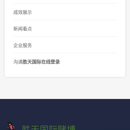
成效展示
新闻看点
企业服务
沟通
胜天国际在线登录