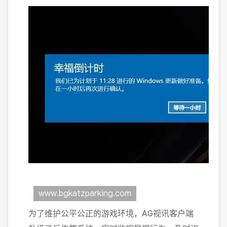
为了维护公平公正的游戏环境，AG视讯客户端