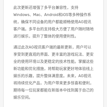
此次更新还增强了多平台兼容性，支持
Windows、Mac、Android和iOS等多种操作系
统，确保不同设备的用户都能顺畅使用AG视讯
客户端。多平台的支持极大方便了用户随时随地
进行娱乐，提升了整体的使用便利性。
通过此次AG视讯客户端的最新更新，用户可以
享受到更直观的界面、更丰富的游戏玩法、更安
全的使用环境以及更稳定的技术性能。掌握这些
新功能和优化措施，将帮助玩家更好地体验线上
娱乐的乐趣，提升整体满意度。未来，AG视讯
将持续优化产品，为用户带来更多惊喜和便利，
期待每一位玩家都能在新版本中找到属于自己的
娱乐空间。